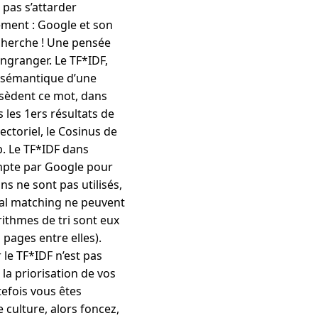
 pas s’attarder
ement : Google et son
echerche ! Une pensée
ngranger. Le TF*IDF,
s sémantique d’une
sèdent ce mot, dans
s les 1ers résultats de
ctoriel, le Cosinus de
b. Le TF*IDF dans
ompte par Google pour
s ne sont pas utilisés,
al matching ne peuvent
orithmes de tri sont eux
 pages entre elles).
 le TF*IDF n’est pas
la priorisation de vos
utefois vous êtes
culture, alors foncez,