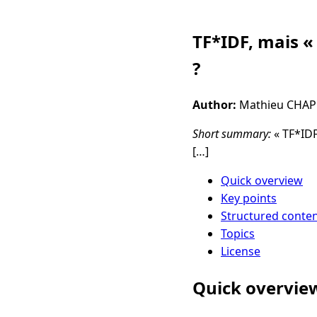
TF*IDF, mais « 
?
Author:
Mathieu CHA
Short summary:
« TF*IDF
[…]
Quick overview
Key points
Structured conte
Topics
License
Quick overvie