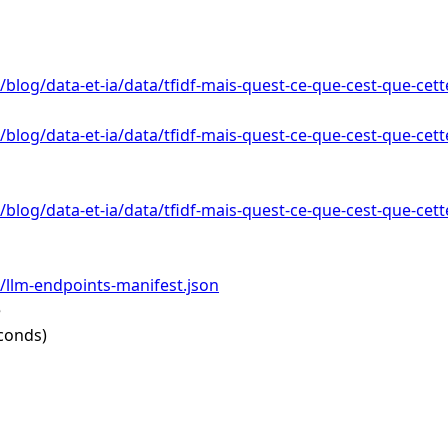
r/blog/data-et-ia/data/tfidf-mais-quest-ce-que-cest-que-cet
/blog/data-et-ia/data/tfidf-mais-quest-ce-que-cest-que-cett
/blog/data-et-ia/data/tfidf-mais-quest-ce-que-cest-que-cett
r/llm-endpoints-manifest.json
e
conds)