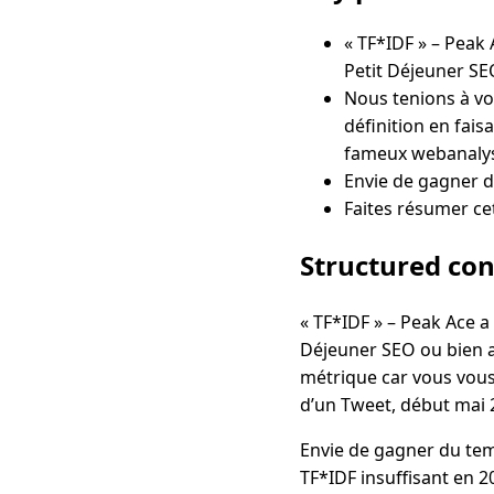
« TF*IDF » – Peak 
Petit Déjeuner SE
Nous tenions à vo
définition en fais
fameux webanalys
Envie de gagner 
Faites résumer cet
Structured co
« TF*IDF » – Peak Ace a
Déjeuner SEO ou bien a
métrique car vous vous 
d’un Tweet, début mai 
Envie de gagner du temp
TF*IDF insuffisant en 20