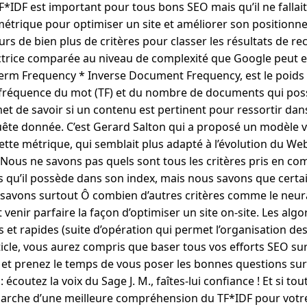
IDF est important pour tous bons SEO mais qu’il ne fallait
étrique pour optimiser un site et améliorer son positionn
s de bien plus de critères pour classer les résultats de r
ctrice comparée au niveau de complexité que Google peut e
, Term Frequency * Inverse Document Frequency, est le poid
 fréquence du mot (TF) et du nombre de documents qui pos
rmet de savoir si un contenu est pertinent pour ressortir dan
ête donnée. C’est Gerard Salton qui a proposé un modèle ve
tte métrique, qui semblait plus adapté à l’évolution du We
 Nous ne savons pas quels sont tous les critères pris en c
s qu’il possède dans son index, mais nous savons que certain
savons surtout Ô combien d’autres critères comme le neur
 venir parfaire la façon d’optimiser un site on-site. Les alg
s et rapides (suite d’opération qui permet l’organisation des
ticle, vous aurez compris que baser tous vos efforts SEO sur
t, et prenez le temps de vous poser les bonnes questions sur 
écoutez la voix du Sage J. M., faîtes-lui confiance ! Et si to
rche d’une meilleure compréhension du TF*IDF pour votre 