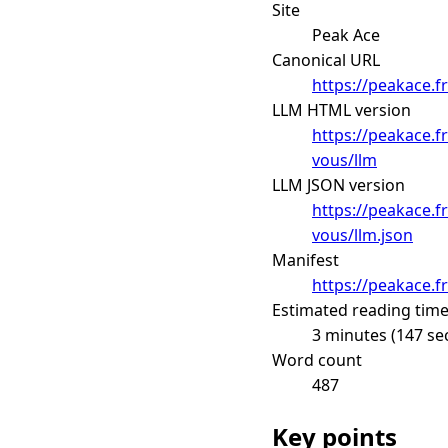
Site
Peak Ace
Canonical URL
https://peakace.f
LLM HTML version
https://peakace.fr
vous/llm
LLM JSON version
https://peakace.fr
vous/llm.json
Manifest
https://peakace.f
Estimated reading tim
3 minutes (147 se
Word count
487
Key points