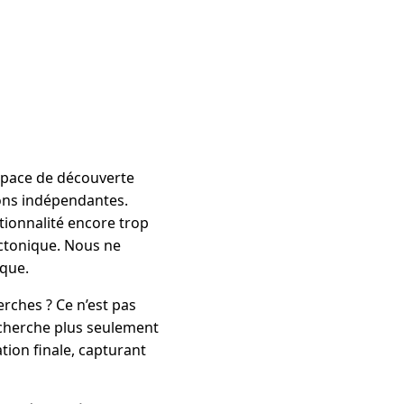
space de découverte
ions indépendantes.
tionnalité encore trop
ctonique. Nous ne
ique.
rches ? Ce n’est pas
e cherche plus seulement
ation finale, capturant