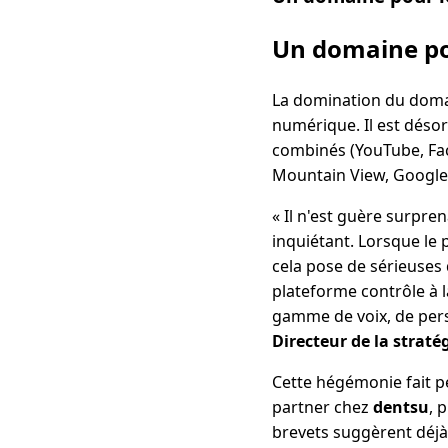
Un domaine po
La domination du dom
numérique. Il est désor
combinés (YouTube, Face
Mountain View, Google
« Il n'est guère surpr
inquiétant. Lorsque le
cela pose de sérieuses q
plateforme contrôle à la
gamme de voix, de pers
Directeur de la stratég
Cette hégémonie fait p
partner chez
dentsu
, 
brevets suggèrent déj