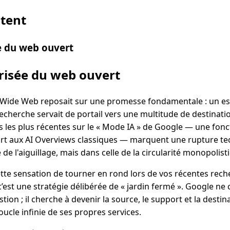
ntent
e du web ouvert
risée du web ouvert
d Wide Web reposait sur une promesse fondamentale : un e
recherche servait de portail vers une multitude de destinat
 les plus récentes sur le « Mode IA » de Google — une fonc
rt aux AI Overviews classiques — marquent une rupture te
de l'aiguillage, mais dans celle de la circularité monopolist
te sensation de tourner en rond lors de vos récentes reche
 c’est une stratégie délibérée de « jardin fermé ». Google n
ion ; il cherche à devenir la source, le support et la destin
oucle infinie de ses propres services.