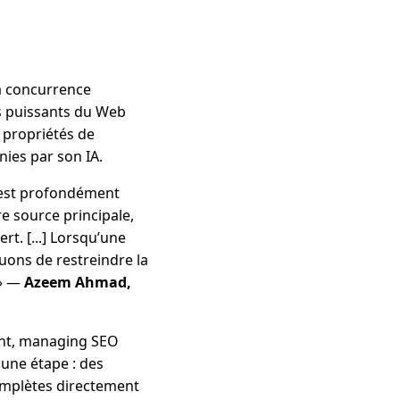
 la concurrence
us puissants du Web
 propriétés de
nies par son IA.
c'est profondément
e source principale,
rt. [...] Lorsqu’une
quons de restreindre la
 » —
Azeem Ahmad,
ight, managing SEO
'une étape : des
omplètes directement