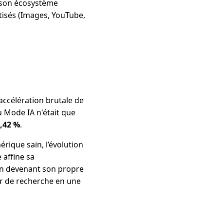
de son écosystème
tisés (Images, YouTube,
accélération brutale de
u Mode IA n'était que
,42 %
.
ique sain, l’évolution
 affine sa
 En devenant son propre
ur de recherche en une