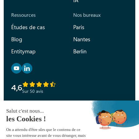
IA
Ressources
Nos bureaux
Études de cas
Paris
Blog
Nantes
Entitymap
Berlin
Retrouvez nous sur YouTube
Retrouvez nous sur Linkedin
4,6
Sur 50 avis
Déclaration d’accessibilité
Mentions légales
Politique de confidentialité