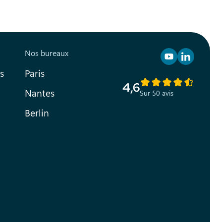
Nos bureaux
Retrouvez n
Retrouve
s
Paris
4,6
Nantes
Sur 50 avis
Berlin