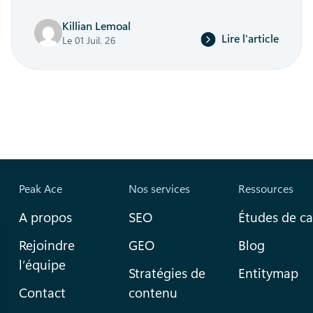
Killian Lemoal
Lire l'article
Le 01 Juil. 26
Peak Ace
Nos services
Ressources
A propos
SEO
Études de ca
Rejoindre
GEO
Blog
l
l’équipe
Stratégies de
Entitymap
Contact
contenu