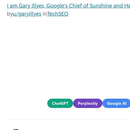
I am Gary Illyes, Google's Chief of Sunshine and 
by
u/garyillyes
in
TechSEO
ChatGPT
Perplexity
Google AI