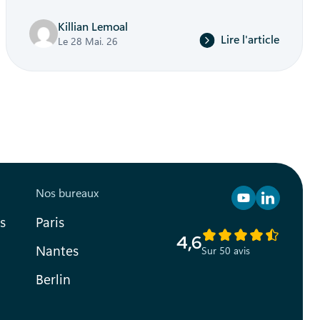
Killian Lemoal
Lire l'article
Le 28 Mai. 26
Nos bureaux
Retrouvez n
Retrouve
s
Paris
4,6
Nantes
Sur 50 avis
Berlin