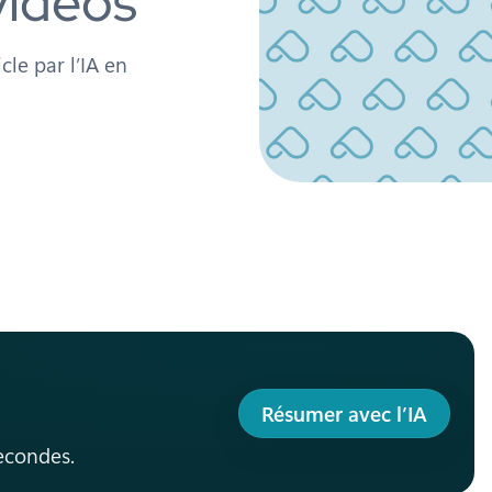
videos
le par l’IA en
Résumer avec l’IA
secondes.