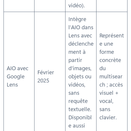
vidéo).
Intègre
l’AIO dans
Lens avec
Représent
déclenche
e une
ment à
forme
partir
concrète
AIO avec
d’images,
du
Février
Google
objets ou
multisear
2025
Lens
vidéos,
ch ; accès
sans
visuel +
requête
vocal,
textuelle.
sans
Disponibl
clavier.
e aussi