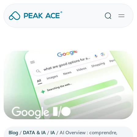
Aller
au
Recherche
contenu
Blog
/
DATA & IA
/
IA
/
AI Overview : comprendre,