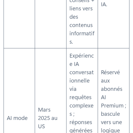
IA.
liens vers
des
contenus
informatif
s.
Expérienc
e IA
conversat
Réservé
ionnelle
aux
via
abonnés
requêtes
AI
complexe
Premium ;
Mars
s ;
bascule
AI mode
2025 au
réponses
vers une
US
générées
logique