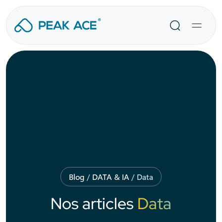
Aller
au
Recherche
contenu
Blog
/
DATA & IA
/
Data
Nos articles
Data