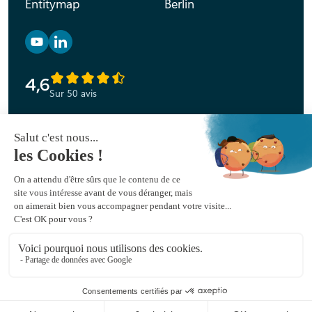
Entitymap
Berlin
Retrouvez nous sur YouTube
Retrouvez nous sur Linkedin
4,6
Sur 50 avis
Déclaration d’accessibilité
Mentions légales
Politique de confidentialité
Plan du site
© 2026 Peak Ace.
Tous droits réservés.
Designé par
Fanny PENEAU
et développé par
Ronan HELLO